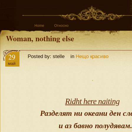
Home
Относно
Woman, nothing else
29
Posted by: stelle in
Нещо красиво
май
Ridht here naiting
Разделят ни океани ден сл
и аз бавно полудявам