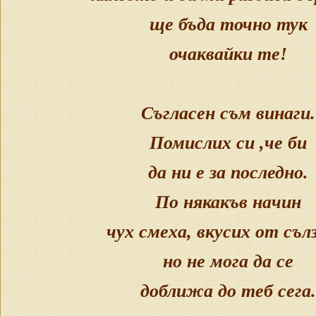
ще бъда точно тук
очаквайки те!
Съгласен съм винаги.
Помислих си ,че би
да ни е за последно.
По някакъв начин
чух смеха, вкусих от съл
но не мога да се
доближа до теб сега.